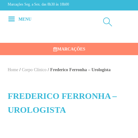
Marcações Seg. a Sex. das 8h30 às 18h00
MENU
MARCAÇÕES
Home
/
Corpo Clínico
/
Frederico Ferronha – Urologista
FREDERICO FERRONHA –
UROLOGISTA