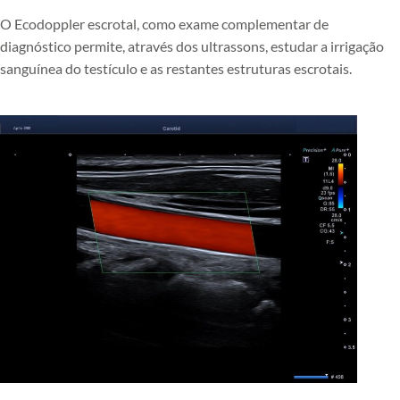
O Ecodoppler escrotal, como exame complementar de
diagnóstico permite, através dos ultrassons, estudar a irrigação
sanguínea do testículo e as restantes estruturas escrotais.