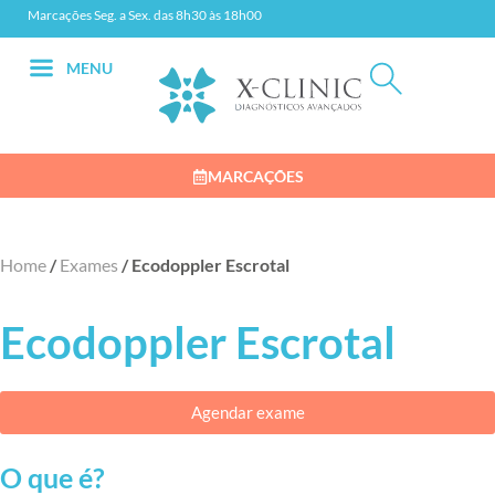
Marcações Seg. a Sex. das 8h30 às 18h00
MENU
MARCAÇÕES
Home
/
Exames
/
Ecodoppler Escrotal
Ecodoppler Escrotal
Agendar exame
O que é?